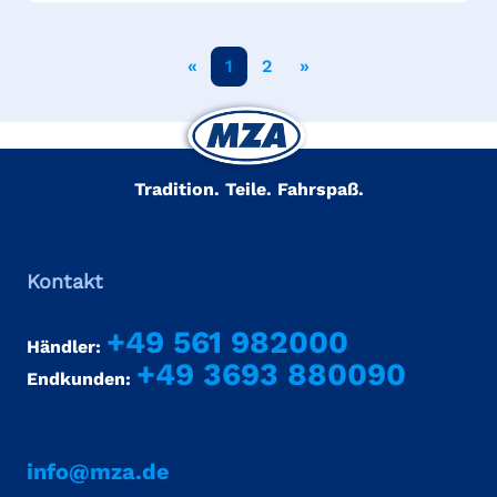
«
1
2
»
Tradition. Teile. Fahrspaß.
Kontakt
+49 561 982000
Händler:
+49 3693 880090
Endkunden:
info@mza.de